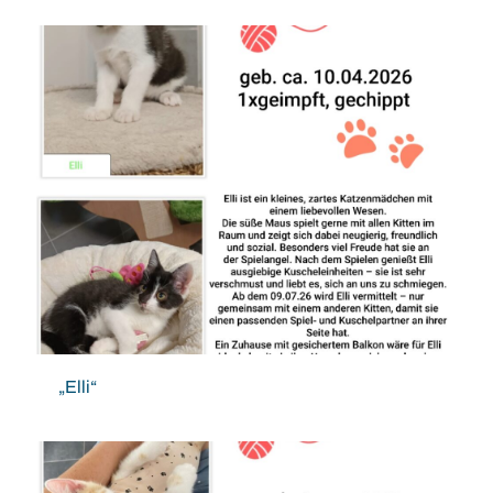
„Elli“