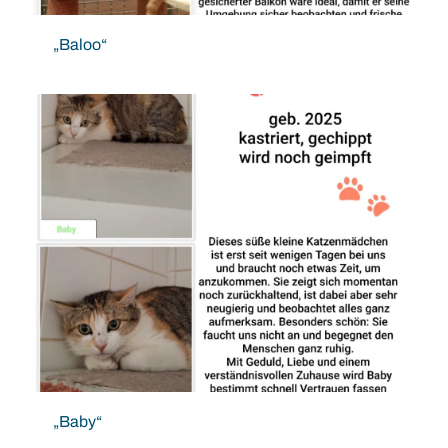
„Baloo“
„Baby“