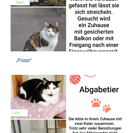
„Püppi“