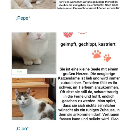
„Pepe“
„Cleo“