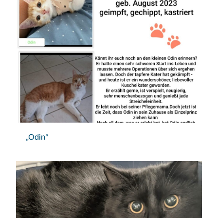
„Odin“