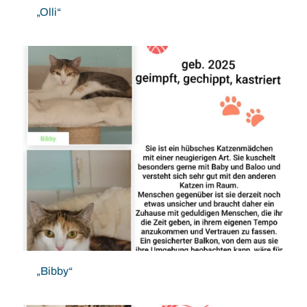
„Olli“
„Bibby“