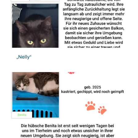
„Nelly“