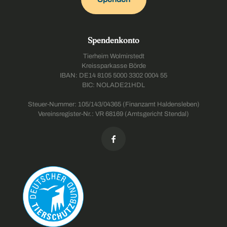
Spendenkonto
Tierheim Wolmirstedt
Kreissparkasse Börde
IBAN: DE14 8105 5000 3302 0004 55
BIC: NOLADE21HDL
Steuer-Nummer: 105/143/04365 (Finanzamt Haldensleben)
Vereinsregister-Nr.: VR 68169 (Amtsgericht Stendal)