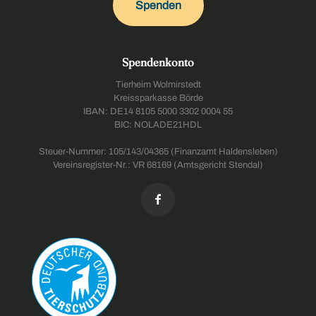
Spenden
Spendenkonto
Tierheim Wolmirstedt
Kreissparkasse Börde
IBAN: DE14 8105 5000 3302 0004 55
BIC: NOLADE21HDL
Steuer-Nummer: 105/143/04365 (Finanzamt Haldensleben)
Vereinsregister-Nr.: VR 68169 (Amtsgericht Stendal)