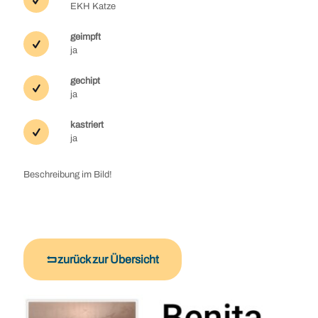
EKH Katze
geimpft
ja
gechipt
ja
kastriert
ja
Beschreibung im Bild!
zurück zur Übersicht