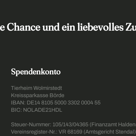
te Chance und ein liebevolles 
Spendenkonto
Tierheim Wolmirstedt
Kreissparkasse Börde
IBAN: DE14 8105 5000 3302 0004 55
BIC: NOLADE21HDL
Steuer-Nummer: 105/143/04365 (Finanzamt Halden
Vereinsregister-Nr.: VR 68169 (Amtsgericht Stendal)