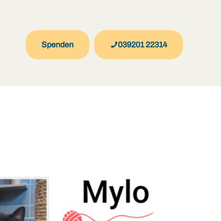
Spenden
039201 22314