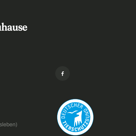
Zuhause
sleben)